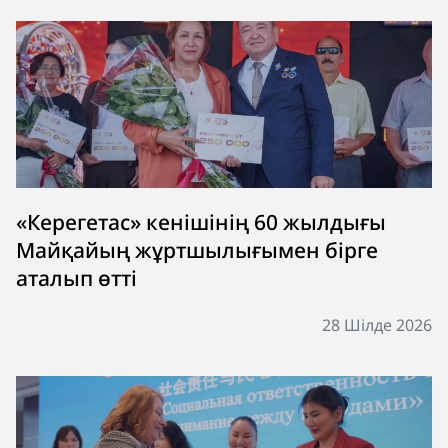
«Керегетас» кенішінің 60 жылдығы
Майқайың жұртшылығымен бірге
аталып өтті
28 Шілде 2026