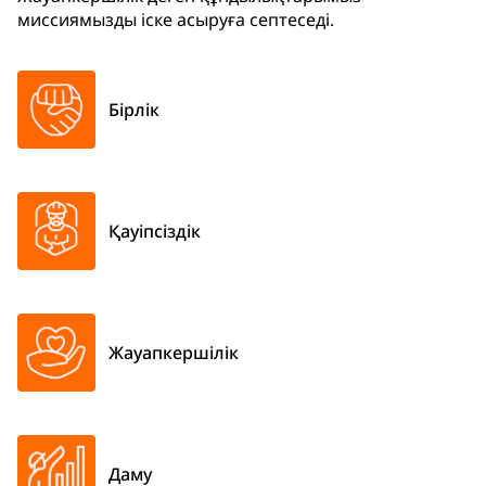
миссиямызды іске асыруға септеседі.
Бірлік
Қауіпсіздік
Жауапкершілік
Даму