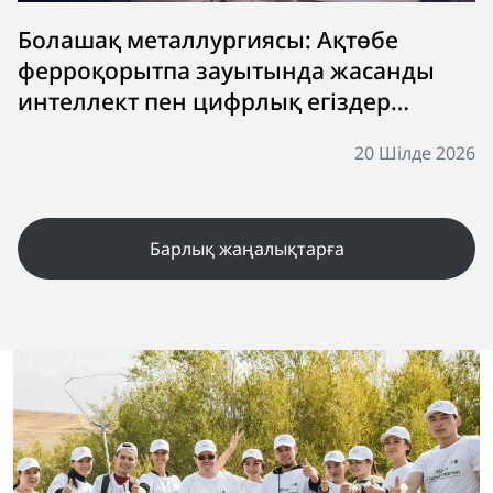
Болашақ металлургиясы: Ақтөбе
ферроқорытпа зауытында жасанды
интеллект пен цифрлық егіздер
өндірісті жаңа деңгейге көтеруде
20 Шілде 2026
Барлық жаңалықтарға