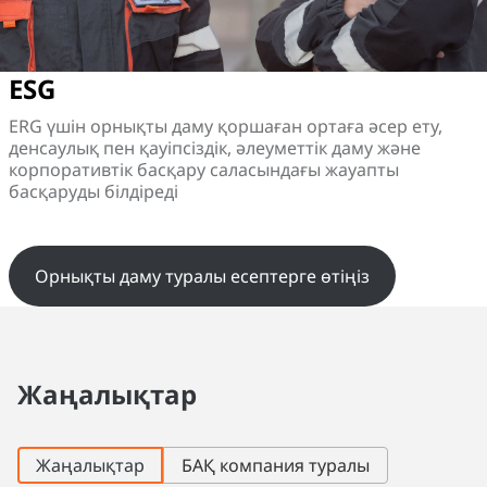
ESG
ERG үшін орнықты даму қоршаған ортаға әсер ету,
денсаулық пен қауіпсіздік, әлеуметтік даму және
корпоративтік басқару саласындағы жауапты
басқаруды білдіреді
Орнықты даму туралы есептерге өтіңіз
Жаңалықтар
Жаңалықтар
БАҚ компания туралы