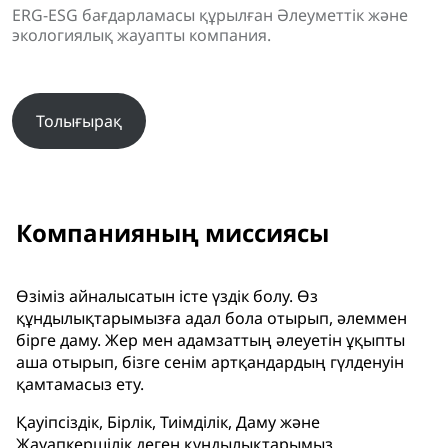
ERG-ESG бағдарламасы құрылған Әлеуметтік және
экологиялық жауапты компания.
Толығырақ
Компанияның миссиясы
Өзіміз айналысатын істе үздік болу. Өз
құндылықтарымызға адал бола отырып, әлеммен
бірге даму. Жер мен адамзаттың әлеуетін ұқыпты
аша отырып, бізге сенім артқандардың гүлденуін
қамтамасыз ету.
Қауіпсіздік, Бірлік, Тиімділік, Даму және
Жауапкершілік деген құндылықтарымыз