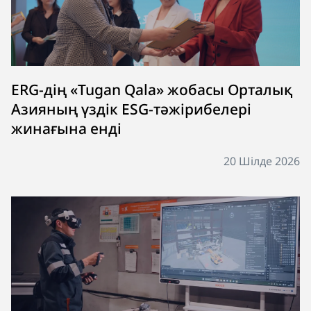
ERG-дің «Tugan Qala» жобасы Орталық
Азияның үздік ESG-тәжірибелері
жинағына енді
20 Шілде 2026