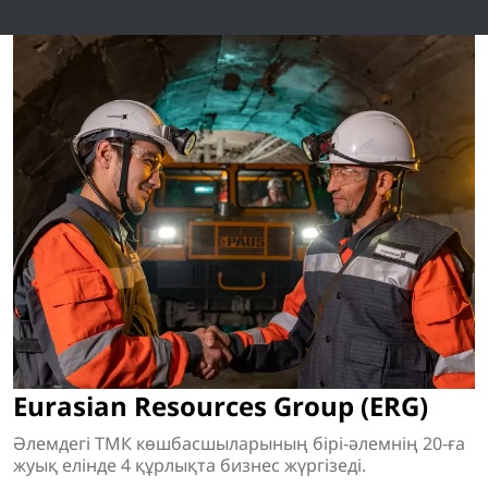
Eurasian Resources Group (ERG)
Әлемдегі ТМК көшбасшыларының бірі-әлемнің 20-ға
жуық елінде 4 құрлықта бизнес жүргізеді.