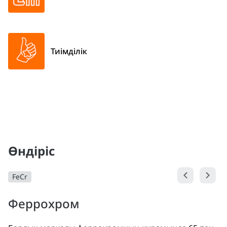
Тиімділік
Өндіріс
FeCr
Феррохром