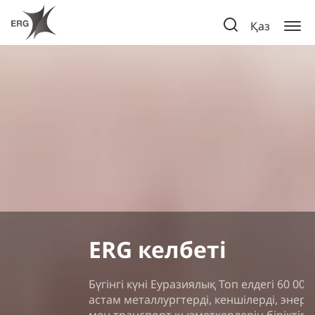
Қаз
ERG келбеті
Бүгінгі күні Еуразиялық Топ елдегі 60 000-нан
астам металлургтерді, кеншілерді, энергетиктер