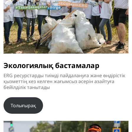
Экологиялық бастамалар
ERG ресурстарды тиімді пайдалануға және өндірістік
қызметтің кез келген жағымсыз әсерін азайтуға
бейілділік танытады
Толығырақ