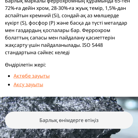
Барлық маркалы феррохромның құрамында 65-тен
72%-ға дейін хром, 28-30%-ға жуық темір, 1,5%-дан
аспайтын кремний (Si), сондай-ақ аз мөлшерде
күкірт (S), фосфор (P) және басқа да түсті металдар
мен газдардың қоспалары бар. Феррохром
болаттың сапасы мен пайдалану қасиеттерін
жақсарту үшін пайдаланылады. ISO 5448
стандартына сәйкес келеді
Өндірілетін жері:
Ақтөбе зауыты
Ақсу зауыты
Барлық өнімдерге өтіңіз