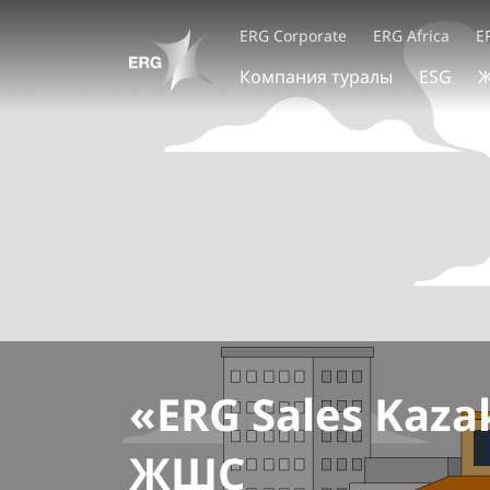
ERG Corporate
ERG Africa
E
Компания туралы
ESG
Ж
«ERG Sales Kaza
ЖШС