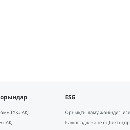
порындар
ESG
ом» ТҰК» АҚ
Орнықты даму жөніндегі ес
Б» АҚ
Қауіпсіздік және еңбекті қор