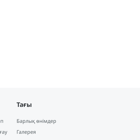
Тағы
еп
Барлық өнімдер
ғау
Галерея