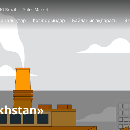
RG Brazil
Sales Market
аңалықтар
Кәсіпорындар
Байланыс ақпараты
Эк
khstan»