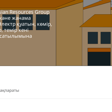
sian Resources Group
 және жанама
лектр қуатын, көмір,
, темір кені
ер сатылымына
 ақпараты