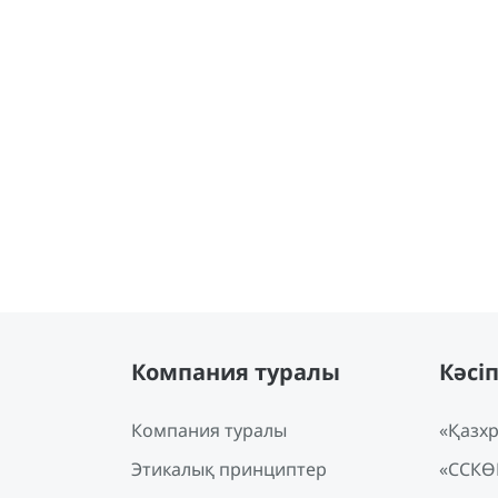
Есептер
Компания туралы
Кәсі
Компания туралы
«Қазхр
Этикалық принциптер
«ССКӨ