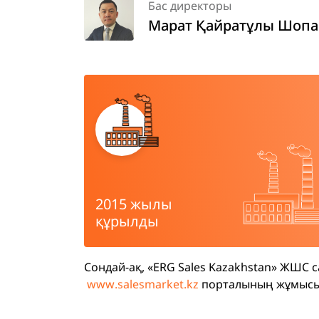
Бас директоры
Марат Қайратұлы Шопа
2015 жылы
құрылды
Сондай-ақ, «ERG Sales Kazakhstan» ЖШС с
www
.
salesmarket
.
kz
порталының жұмысын