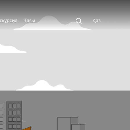
скурсия
Тағы
Қаз