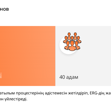
нов
40 адам
атылым процестерінің әдістемесін жетілдіріп, ERG-дің ж
 үйлестіреді.