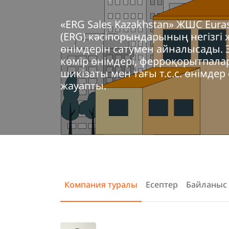
«ERG Sales Kazakhstan» ЖШС Eura
(ERG) кәсіпорындарының негізгі
өнімдерін сатумен айналысады. Э
көмір өнімдері, ферроқорытпалар
шикізаты мен тағы т.с.с. өнімд
жауапты.
Компания туралы
Есептер
Байланыс