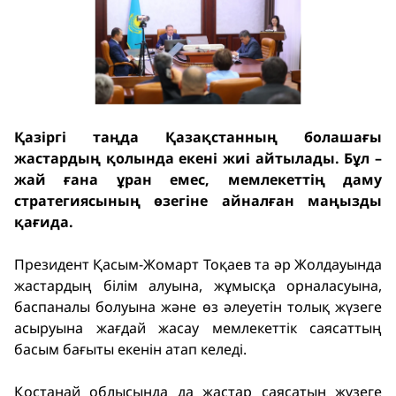
Қазіргі таңда Қазақстанның болашағы
жастардың қолында екені жиі айтылады. Бұл –
жай ғана ұран емес, мемлекеттің даму
стратегиясының өзегіне айналған маңызды
қағида.
Президент Қасым-Жомарт Тоқаев та әр Жолдауында
жастардың білім алуына, жұмысқа орналасуына,
баспаналы болуына және өз әлеуетін толық жүзеге
асыруына жағдай жасау мемлекеттік саясаттың
басым бағыты екенін атап келеді.
Қостанай облысында да жастар саясатын жүзеге