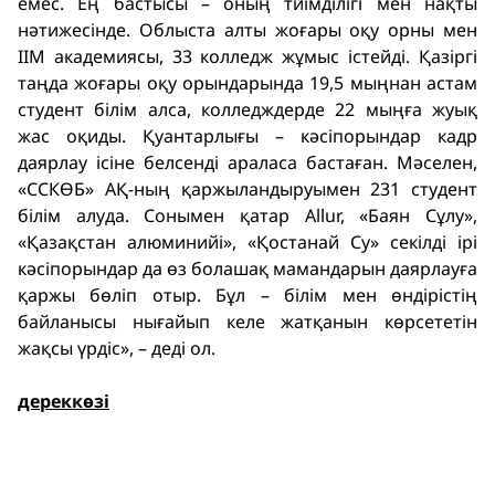
емес. Ең бастысы – оның тиімділігі мен нақты
нәтижесінде. Облыста алты жоғары оқу орны мен
ІІМ академиясы, 33 колледж жұмыс істейді. Қазіргі
таңда жоғары оқу орындарында 19,5 мыңнан астам
студент білім алса, колледждерде 22 мыңға жуық
жас оқиды. Қуантарлығы – кәсіпорындар кадр
даярлау ісіне белсенді араласа бастаған. Мәселен,
«ССКӨБ» АҚ-ның қаржыландыруымен 231 студент
білім алуда. Сонымен қатар Allur, «Баян Сұлу»,
«Қазақстан алюминийі», «Қостанай Су» секілді ірі
кәсіпорындар да өз болашақ мамандарын даярлауға
қаржы бөліп отыр. Бұл – білім мен өндірістің
байланысы нығайып келе жатқанын көрсететін
жақсы үрдіс», – деді ол.
дереккөзі