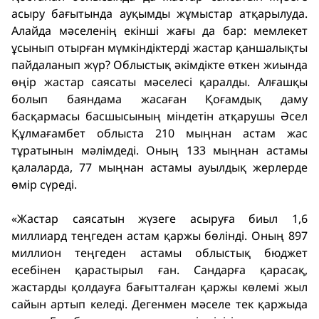
асыру бағытында ауқымды жұмыстар атқарылуда.
Алайда мәселенің екінші жағы да бар: мемлекет
ұсынып отырған мүмкіндіктерді жастар қаншалықты
пайдаланып жүр? Облыстық әкімдікте өткен жиында
өңір жастар саясаты мәселесі қаралды. Алғашқы
болып баяндама жасаған Қоғамдық даму
басқармасы басшысының міндетін атқарушы Әсел
Құлмағамбет облыста 210 мыңнан астам жас
тұратынын мәлімдеді. Оның 133 мыңнан астамы
қалаларда, 77 мыңнан астамы ауылдық жерлерде
өмір сүреді.
«Жастар саясатын жүзеге асыруға биыл 1,6
миллиард теңгеден астам қаржы бөлінді. Оның 897
миллион теңгеден астамы облыстық бюджет
есебінен қарастырыл ған. Сандарға қарасақ,
жастарды қолдауға бағытталған қаржы көлемі жыл
сайын артып келеді. Дегенмен мәселе тек қаржыда