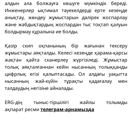
алдын ала болжауға көшуге мүмкіндік береді.
Инженерлер ықтимал тәуекелдерді ерте кезеңде
анықтау, жөндеу жұмыстарын дәлірек жоспарлау
және жабдықтардың жоспардан тыс тоқтап қалуын
болдырмау құралына ие болды.
Қазір скип оқпанының бір жағынан тексеру
жұмыстары аяқталды. Келесі кезеңде қарама-қарсы
жақтан қайта сканерлеу жүргізіледі. Жұмыстар
толық аяқталғаннан кейін нысанның толыққанды
цифрлық егізі қалыптасады. Ол алдағы уақытта
нысанның жай-күйін тұрақты қадағалау мен
талдаудың негізіне айналады.
ERG-дің тыныс-тіршілігі жайлы толымды
ақпарат ресми
телеграм-арнамызда