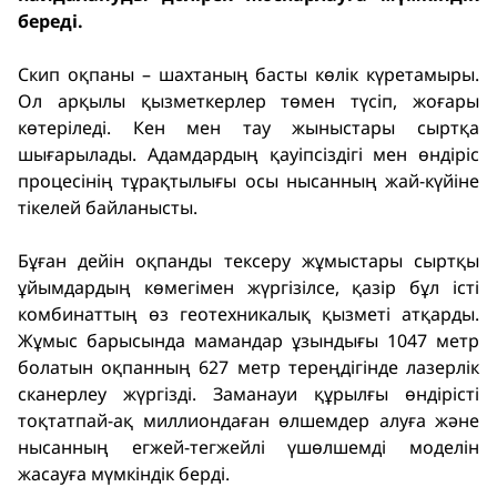
береді.
Скип оқпаны – шахтаның басты көлік күретамыры.
Ол арқылы қызметкерлер төмен түсіп, жоғары
көтеріледі. Кен мен тау жыныстары сыртқа
шығарылады. Адамдардың қауіпсіздігі мен өндіріс
процесінің тұрақтылығы осы нысанның жай-күйіне
тікелей байланысты.
Бұған дейін оқпанды тексеру жұмыстары сыртқы
ұйымдардың көмегімен жүргізілсе, қазір бұл істі
комбинаттың өз геотехникалық қызметі атқарды.
Жұмыс барысында мамандар ұзындығы 1047 метр
болатын оқпанның 627 метр тереңдігінде лазерлік
сканерлеу жүргізді. Заманауи құрылғы өндірісті
тоқтатпай-ақ миллиондаған өлшемдер алуға және
нысанның егжей-тегжейлі үшөлшемді моделін
жасауға мүмкіндік берді.