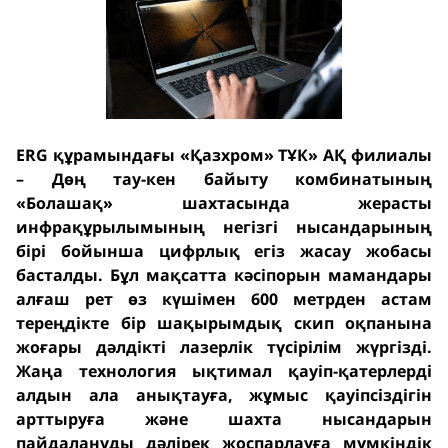
ERG құрамындағы «Қазхром» ТҰК» АҚ филиалы
– Дөң тау-кен байыту комбинатының
«Болашақ» шахтасында жерасты
инфрақұрылымының негізгі нысандарының
бірі бойынша цифрлық егіз жасау жобасы
басталды. Бұл мақсатта кәсіпорын мамандары
алғаш рет өз күшімен 600 метрден астам
тереңдікте бір шақырымдық скип оқпанына
жоғары дәлдікті лазерлік түсірілім жүргізді.
Жаңа технология ықтимал қауіп-қатерлерді
алдын ала анықтауға, жұмыс қауіпсіздігін
арттыруға және шахта нысандарын
пайдалануды дәлірек жоспарлауға мүмкіндік