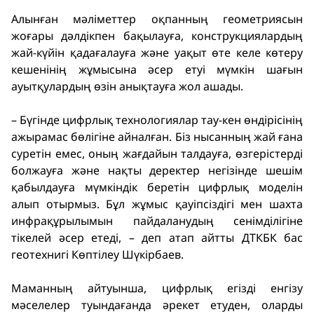
Алынған мәліметтер оқпанның геометриясын
жоғары дәлдікпен бақылауға, конструкциялардың
жай-күйін қадағалауға және уақыт өте келе көтеру
кешенінің жұмысына әсер етуі мүмкін шағын
ауытқулардың өзін анықтауға жол ашады.
– Бүгінде цифрлық технологиялар тау-кен өндірісінің
ажырамас бөлігіне айналған. Біз нысанның жай ғана
суретін емес, оның жағдайын талдауға, өзгерістерді
болжауға және нақты деректер негізінде шешім
қабылдауға мүмкіндік беретін цифрлық моделін
алып отырмыз. Бұл жұмыс қауіпсіздігі мен шахта
инфрақұрылымын пайдаланудың сенімділігіне
тікелей әсер етеді, – деп атап айтты ДТКБК бас
геотехнигі Көптілеу Шүкірбаев.
Маманның айтуынша, цифрлық егізді енгізу
мәселелер туындағанда әрекет етуден, оларды