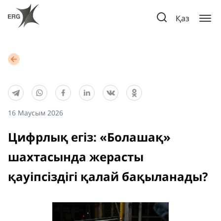
Қаз
16 Маусым 2026
Цифрлық егіз: «Болашақ»
шахтасында жерасты
қауіпсіздігі қалай бақыланады?