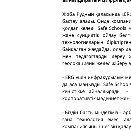
айналдыратын цифрлық эк
Жоба Рудный қаласында «ER
бастау алады. Онда компани
қолдап келеді. Safe Schools
және суицидтік ойлау белг
технологияларын біріктірг
байқалған жағдайда, олар д
мен педагогтарды дереу х
геолокацияны жедел жіберу а
- ERG үшін инфрақұрылым м
да аса маңызды. Safe Schools
кеңістікке айналдырады, 
корпоративтік мәдениет жөні
- Біздің басты міндетіміз – әр
ғана технология емес, ад
компаниясының негізін қала