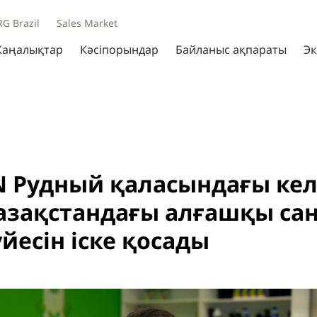
RG Brazil
Sales Market
аңалықтар
Кәсіпорындар
Байланыс ақпараты
Эк
N Рудный қаласындағы ке
азақстандағы алғашқы са
үйесін іске қосады