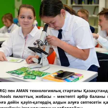
(ERG) пен AMAN технологиялық стартапы Қазақстанд
chools пилоттық жобасы – мектепті әрбір баланы
ға дейін қауіп-қатердің алдын алуға септесетін қау