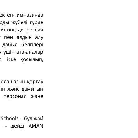
ектеп-гимназияда
рды жүйелі түрде
ейпинг, депрессия
нг пен алдын алу
 дабыл белгілері
 үшін ата-аналар
і іске қосылып,
болашағын қорғау
сетін және дамитын
ң персонал және
e Schools – бұл жай
л, – дейді AMAN