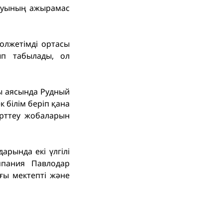
амуының ажырамас
қолжетімді ортасы
ып табылады, ол
ы аясында Рудный
к білім беріп қана
ерттеу жобаларын
рында екі үлгілі
мпания Павлодар
ғы мектепті және