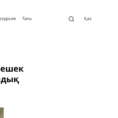
скурсия
Тағы
Қаз
лешек
ндық