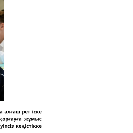
а алғаш рет іске
 қорғауға жұмыс
іпсіз кеңістікке