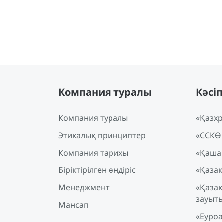
Компания туралы
Кәсі
Компания туралы
«Қазхр
Этикалық принциптер
«ССКӨ
Компания тарихы
«Қашар
Біріктірілген өндіріс
«Қаза
Менеджмент
«Қазақ
зауыт
Мансап
«Еуро