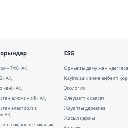
порындар
ESG
ом» ТҰК» АҚ
Орнықты даму жөніндегі ес
Б» АҚ
Қауіпсіздік және еңбекті қор
 кенi» АҚ
Экология
қстан алюминийі» АҚ
Әлеуметтік саясат
стан электролиз
Жауапты дереккөз
ы» АҚ
Жасыл қаржы
азиаттық энергетикалық