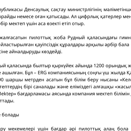
ликасы Денсаулық сақтау министрлігінің мәліметінше,
ырайды немесе оған қатысады. Ал цифрлық қатерлер мен
рбір мектеп үшін аса өзекті етіп отыр.
жалғасатын пилоттық жоба Рудный қаласындағы гимн
йластырылған қауіпсіздік құралдары арқылы әрбір бала 
сіне айналдыруды көздейді.
удный қаласында былтыр қыркүйек айында 1200 орындық 
е ашылған. Бұл – ERG компаниясының соңғы үш жылда Қа
590 шаршы метрден асатын бұл білім беру нысаны «Кел
тептердің бірі саналады және еліміздегі алғашқы «жасы
ektep» бағдарламасы аясында компания мектеп білімін 
ттады.
е болады
беру мекемелері үшін бағдар әрі пилоттық алаң бола