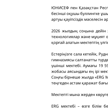
ЮНИСЕФ пен Қазақстан Респуб
бесінші оқушы буллингке ұш
артуы қауіпсіздік мәселесін ә
2026 жылдың соңына дейін 
технологиялар және мұқият о
қорғай алатын мектептің үлгі
Естеріңізге сала кетейік, Р
гимназиясы салтанатты түрд
үшінші мектебі. Аумағы 19 
жобасы аясындағы ең ірі мек
Соңғы бірнеше жылда «ERG M
теңгеден астам қаражат бағы
Мектепті
мына жерден
көруг
ERG мектебі – өзге білім 