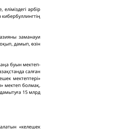
 еліміздегі әрбір
 кибербуллингтің
азияны заманауи
оқып, дамып, өзін
жаңа буын мектеп-
зақстанда салған
ешек мектептері»
л» мектеп болмақ.
дамытуға 15 млрд
 алатын «келешек