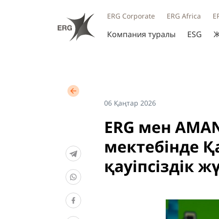
ERG Corporate
ERG Africa
E
Компания туралы
ESG
Ж
06 Қаңтар 2026
ERG мен AMA
мектебінде Қ
қауіпсіздік ж