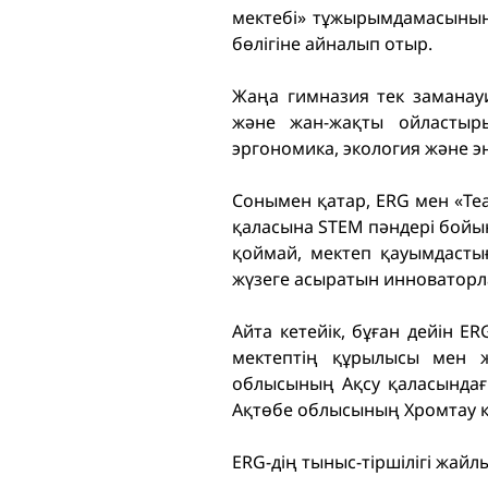
мектебі» тұжырымдамасының
бөлігіне айналып отыр.
Жаңа гимназия тек заманауи 
және жан-жақты ойластыры
эргономика, экология және эн
Сонымен қатар, ERG мен «Te
қаласына STEM пәндері бойынш
қоймай, мектеп қауымдасты
жүзеге асыратын инноваторл
Айта кетейік, бұған дейін 
мектептің құрылысы мен 
облысының Ақсу қаласындағ
Ақтөбе облысының Хромтау қ
ERG-дің тыныс-тіршілігі жай