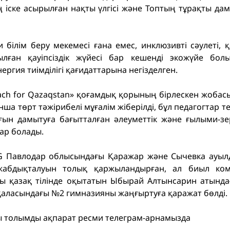
 іске асырылған нақты үлгісі және Топтың тұрақты д
білім беру мекемесі ғана емес, инклюзивті сәулеті, 
лған қауіпсіздік жүйесі бар кешенді экожүйе бол
ергия тиімділігі қағидаттарына негізделген.
ach for Qazaqstan» қоғамдық қорының бірлескен жобас
а төрт тәжірибелі мұғалім жіберілді, бұл педагогтар те
ғын дамытуға бағытталған әлеуметтік және ғылыми-з
ар болады.
ERG Павлодар облысындағы Қаражар және Сычевка ауылда
жабдықталуын толық қаржыландырған, ал биыл ко
ы қазақ тілінде оқытатын Ыбырай Алтынсарин атында
аласындағы №2 гимназияны жаңғыртуға қаражат бөлді.
лы толымды ақпарат ресми
телеграм-арнамызда