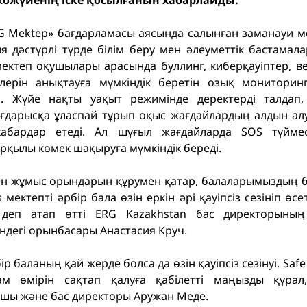
ожүйенің іске қосылғанын хабарлайды.
G Mektep» бағдарламасы аясында салынған заманауи м
я дәстүрлі түрде білім беру мен әлеуметтік бастамала
 мектеп оқушылары арасында буллинг, киберқауіптер, в
ілерін анықтауға мүмкіндік беретін озық монитори
ен. Жүйе нақты уақыт режимінде деректерді талдап,
ағдарысқа ұласпай тұрып оқыс жағдайлардың алдын алу
абардар етеді. Ал шұғыл жағдайларда SOS түймес
рқылы көмек шақыруға мүмкіндік береді.
ен жұмыс орындарын құрумен қатар, балаларымыздың 
 мектепті әрбір бала өзін еркін әрі қауіпсіз сезініп ө
– деп атап өтті ERG Kazakhstan бас директорыны
ндегі орынбасары Анастасия Круч.
бір баланың қай жерде болса да өзін қауіпсіз сезінуі. Saf
ам өмірін сақтап қалуға қабілетті маңызды құра
ушы және бас директоры Аружан Меде.