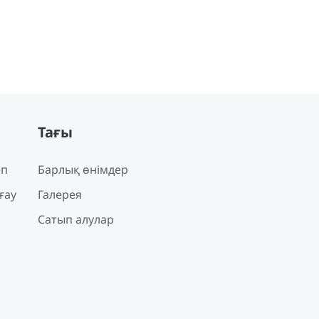
Тағы
еп
Барлық өнімдер
ғау
Галерея
Сатып алулар