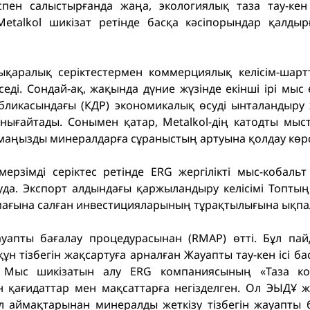
діспен салыстырғанда жаңа, экологиялық таза тау-кен
Metalkol шикізат ретінде басқа кәсіпорындар қалды
алықаралық серіктестермен коммерциялық келісім-шар
седі. Сондай-ақ, жақында дүние жүзінде екінші ірі мыс 
бликасындағы (КДР) экономикалық өсуді ынталандыру 
нығайтады. Сонымен қатар, Metalkol-дің катодты мыст
 маңызды минералдарға сұраныстың артуына қолдау көрс
 мерзімді серіктес ретінде ERG жергілікті мыс-кобаль
да. Экспорт алдындағы қаржыландыру келісімі Топтың 
мағына салған инвестицияларының тұрақтылығына ықпал
жауапты бағалау процедурасынан (RMAP) өтті. Бұл па
құн тізбегін жақсартуға арналған Жауапты тау-кен ісі б
. Мыс шикізатын алу ERG компаниясының «Таза к
н қағидаттар мен мақсаттарға негізделген. Ол ЭЫДҰ 
 аймақтарынан минералды жеткізу тізбегін жауапты б