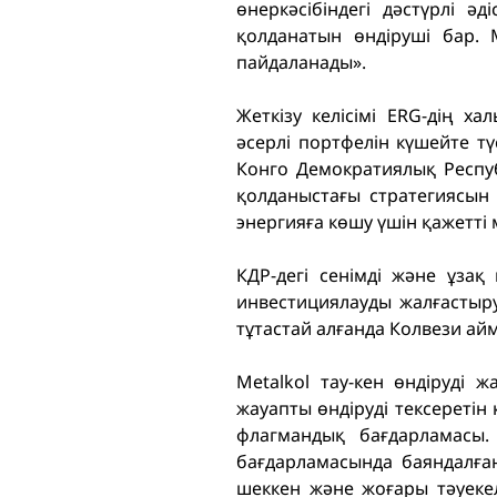
өнеркәсібіндегі дәстүрлі ә
қолданатын өндіруші бар. 
пайдаланады».
Жеткізу келісімі ERG-дің х
әсерлі портфелін күшейте тү
Конго Демократиялық Респу
қолданыстағы стратегиясын 
энергияға көшу үшін қажетті
КДР-дегі сенімді және ұзақ
инвестициялауды жалғастыру
тұтастай алғанда Колвези ай
Metalkol тау-кен өндіруді 
жауапты өндіруді тексеретін 
флагмандық бағдарламасы
бағдарламасында баяндалға
шеккен және жоғары тәуекел