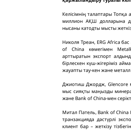
қаржыландыру туралы келі
Келісімнің талаптары Топқа
миллион АҚШ долларына дей
нысаны катодты мысты жеткізу
Николя Треан, ERG Africa бас
of China көмегімен Meta
арттыратын экспорт алдынд
бірлескен күш-жігеріміз айм
жауапты тау-кен және металл 
Джиотиш Джордж, Glencore м
мыс сияқты маңызды минералд
және Bank of China-мен серік
Митал Патель, Bank of Chin
транзакцияда дәстүрлі экс
клиент бар – жеткізу тізбег