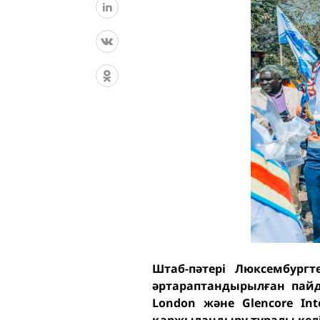
Штаб-пәтері Люксембургт
әртараптандырылған пайд
London және Glencore In