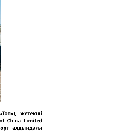
«Топ»), жетекші
f China Limited
спорт алдындағы