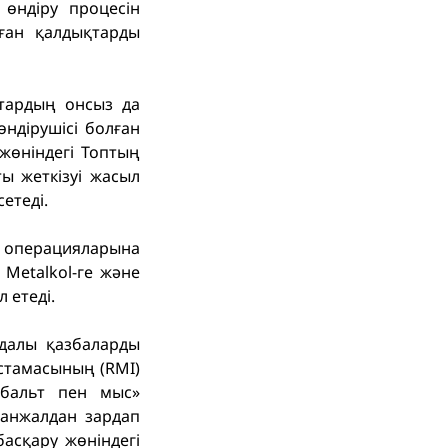
 өндіру процесін
рған қалдықтарды
ттардың онсыз да
өндірушісі болған
жөніндегі Топтың
ы жеткізуі жасыл
етеді.
т операцияларына
Metalkol-ге және
 етеді.
йдалы қазбаларды
астамасының (RMI)
обальт пен мыс»
жанжалдан зардап
асқару жөніндегі