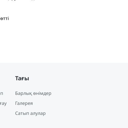
өтті
Тағы
еп
Барлық өнімдер
ғау
Галерея
Сатып алулар