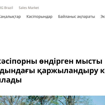
RG Brazil
Sales Market
аңалықтар
Кәсіпорындар
Байланыс ақпараты
Эк
 кәсіпорны өндірген мысты
лдындағы қаржыландыру ке
ялады