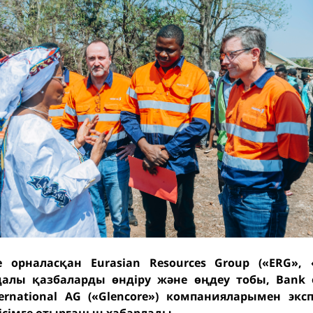
е орналасқан Eurasian Resources Group («ERG», 
алы қазбаларды өндіру және өңдеу тобы, Bank o
ternational AG («Glencore») компанияларымен эк