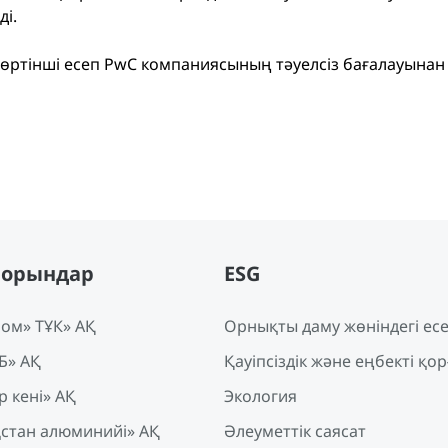
ді.
төртінші есеп PwC компаниясының тәуелсіз бағалауынан 
порындар
ESG
ом» ТҰК» АҚ
Орнықты даму жөніндегі ес
Б» АҚ
Қауіпсіздік және еңбекті қор
 кенi» АҚ
Экология
қстан алюминийі» АҚ
Әлеуметтік саясат