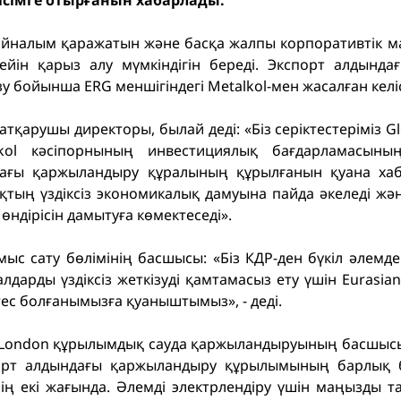
сімге отырғанын хабарлады.
 айналым қаражатын және басқа жалпы корпоративтік ма
ін қарыз алу мүмкіндігін береді. Экспорт алдында
 бойынша ERG меншігіндегі Metalkol-мен жасалған келіс
 атқарушы директоры, былай деді: «Біз серіктестеріміз 
lkol кәсіпорнының инвестициялық бағдарламасын
ағы қаржыландыру құралының құрылғанын қуана хаба
ақтың үздіксіз экономикалық дамуына пайда әкеледі жә
өндірісін дамытуға көмектеседі».
ыс сату бөлімінің басшысы: «Біз КДР-ден бүкіл әлемде
арды үздіксіз жеткізуді қамтамасыз ету үшін Eurasia
тес болғанымызға қуаныштымыз», - деді.
a London құрылымдық сауда қаржыландыруының басшысы 
порт алдындағы қаржыландыру құрылымының барлық бе
інің екі жағында. Әлемді электрлендіру үшін маңызды т