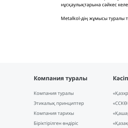
нұсқаулықтарына сәйкес келе
Metalkol-дің жұмысы туралы 
Компания туралы
Кәсі
Компания туралы
«Қазхр
Этикалық принциптер
«ССКӨ
Компания тарихы
«Қашар
Біріктірілген өндіріс
«Қаза