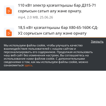
110 кВт электр қозғалтқышы бар Д315-71
сорғысын сатып алу және орнату.
mp4, 2.0 MB, 25.06.26
18,5 кВт қозғалтқышы бар Х80-65-160К-СД-
У2 сорғысын сатып алу және орнату
mp4, 1.8 MB, 25.06.26
Закрыть
Мы используем файлы cookie, чтобы улучшать качество
взаимодействия пользователей с нашим сайтом и
ВВН2-50Н сорғысын сатып алу және орнату
персонализировать его содержимое. Продолжая использовать
наш веб-сайт без изменения настроек, Вы соглашаетесь на
mp4, 1.7 MB, 25.06.26
использование нами файлов cookie. С дополнительными
сведениями о том, как мы используем файлы cookie, можно
ознакомиться
здесь
.
Деаэрациялық қоректендіру
қондырғысында химиялық тазартылған
mp4, 2.3 MB, 25.06.26
«Качары кені» АҚ 2026 жылғы 2-тоқсандағы
ИБ орындалу барысы туралы ақпарат
PDF, 0.6 MB, 25.06.26