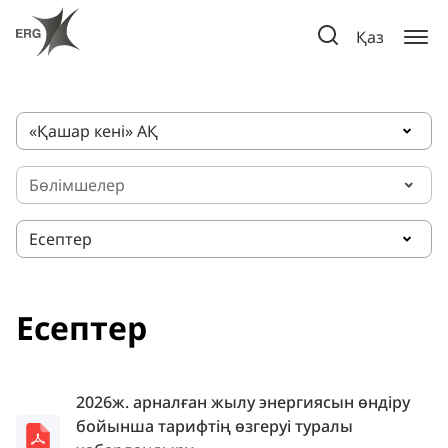
Қаз
«Қашар кенi» АҚ
Бөлімшелер
Есептер
Есептер
2026ж. арналған жылу энергиясын өндіру
бойынша тарифтің өзгеруі туралы