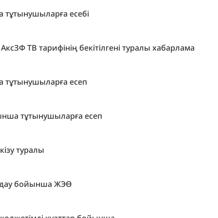
 тұтынушыларға есебі
н АксЗФ ТВ тарифінің бекітілгені туралы хабарлама
 тұтынушыларға есеп
нша тұтынушыларға есеп
кізу туралы
ындау бойынша ЖЭӨ