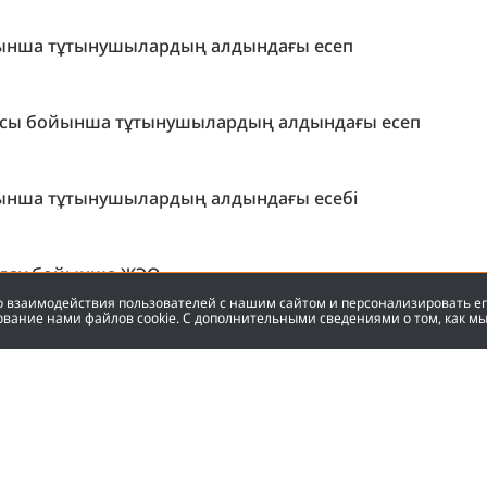
ынша тұтынушылардың алдындағы есеп
ысы бойынша тұтынушылардың алдындағы есеп
ынша тұтынушылардың алдындағы есебі
ындау бойынша ЖЭӨ
во взаимодействия пользователей с нашим сайтом и персонализировать е
ование нами файлов cookie. С дополнительными сведениями о том, как м
е қолжетімді қуаттар бойынша
імді қуаттар бойынша