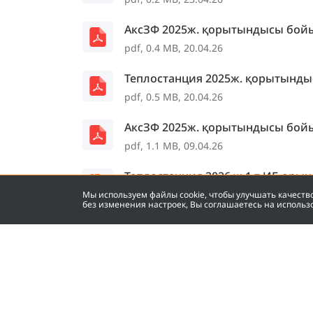
АксЗФ 2025ж. қорытындысы бой
pdf, 0.4 MB, 20.04.26
Теплостанция 2025ж. қорытынд
pdf, 0.5 MB, 20.04.26
АксЗФ 2025ж. қорытындысы бой
pdf, 1.1 MB, 09.04.26
Теплостанция 2026 ж 1 т ИБ ор
rar, 6.8 MB, 30.03.26
Мы используем файлы cookie, чтобы улучшать качест
без изменения настроек, Вы соглашаетесь на использ
Теплостанция 2026ж 1т. бос жән
rar, 0.9 MB, 30.03.26
АксЗФ 2025ж 2т. бос және қолжет
rar, 1.6 MB, 29.09.25