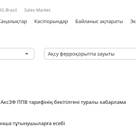
RG Brazil
Sales Market
аңалықтар
Кәсіпорындар
Байланыс ақпараты
Эк
Ақсу ферроқорытпа зауыты
н АксЗФ ППВ тарифінің бекітілгені туралы хабарлама
нша тұтынушыларға есебі