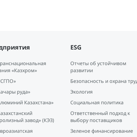
дприятия
ESG
Транснациональная
Отчеты об устойчивом
ания «Казхром»
развитии
ССГПО»
Безопасность и охрана тру
Качары руда»
Экология
Алюминий Казахстана»
Социальная политика
Казахстанский
Ответственный подход к
ролизный завод» (КЭЗ)
выбору поставщиков
Евроазиатская
Зеленое финансирование