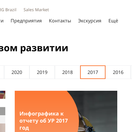
RG Brazil
Sales Market
ти
Предприятия
Контакты
Экскурсия
Ещё
вом развитии
2020
2019
2018
2017
2016
Инфографика к
отчету об УР 2017
год