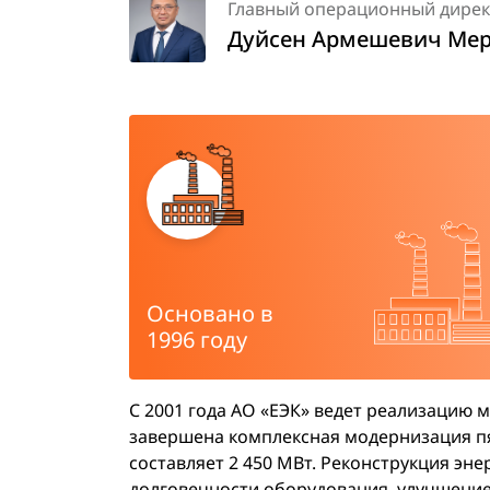
Главный операционный директ
Дуйсен Армешевич Мер
Основано в
1996 году
С 2001 года АО «ЕЭК» ведет реализацию
завершена комплексная модернизация пя
составляет 2 450 МВт. Реконструкция э
долговечности оборудования, улучшение