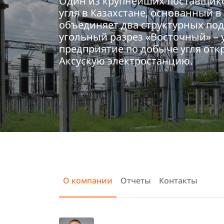
Один из крупнейших поставщико
угля в Казахстане, основанный в 
объединяет два структурных под
угольный разрез «Восточный» –
предприятие по добыче угля от
Аксускую электростанцию.
О компании
Отчеты
Контакты