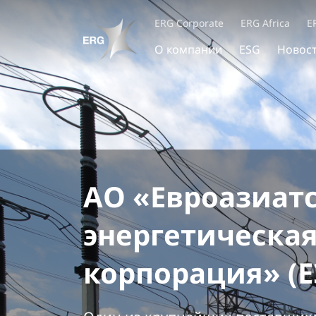
ERG Corporate
ERG Africa
E
О компании
ESG
Новос
АО «Евроазиат
энергетическа
корпорация» (Е