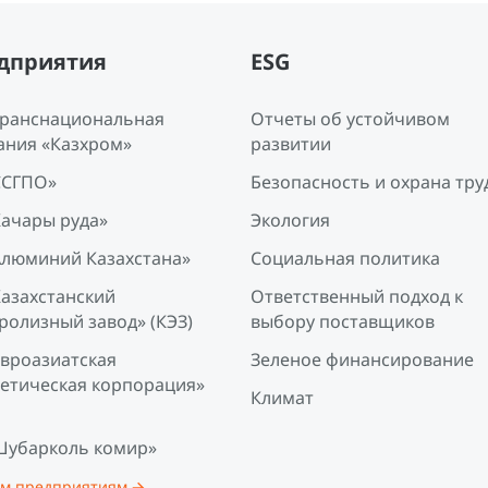
дприятия
ESG
Транснациональная
Отчеты об устойчивом
ания «Казхром»
развитии
ССГПО»
Безопасность и охрана тру
Качары руда»
Экология
Алюминий Казахстана»
Социальная политика
Казахстанский
Ответственный подход к
ролизный завод» (КЭЗ)
выбору поставщиков
Евроазиатская
Зеленое финансирование
гетическая корпорация»
Климат
Шубарколь комир»
ем предприятиям