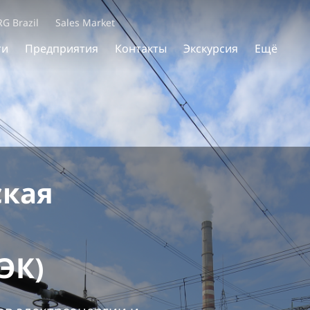
RG Brazil
Sales Market
ти
Предприятия
Контакты
Экскурсия
Ещё
ская
я
ЭК)