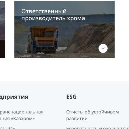
Ответственный
производитель хрома
дприятия
ESG
Транснациональная
Отчеты об устойчивом
ания «Казхром»
развитии
ССГПО»
Безопасность и охрана тру