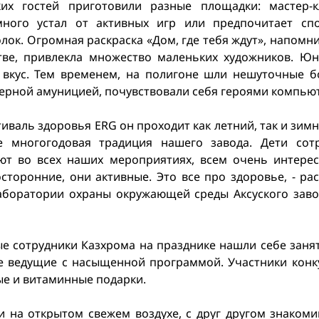
их гостей приготовили разные площадки: мастер-кл
много устал от активных игр или предпочитает спо
лок. Огромная раскраска «Дом, где тебя ждут», напом
тве, привлекла множество маленьких художников. Ю
вкус. Тем временем, на полигоне шли нешуточные б
ерной амуницией, почувствовали себя героями компьют
стиваль здоровья ERG он проходит как летний, так и зим
же многогодовая традиция нашего завода. Дети сот
уют во всех наших мероприятиях, всем очень интере
сторонние, они активные. Это все про здоровье, - рас
лаборатории охраны окружающей среды Аксуского зав
ые сотрудники Казхрома на празднике нашли себе заня
е ведущие с насыщенной программой. Участники конк
ые и витаминные подарки.
и на открытом свежем воздухе, с друг другом знакоми