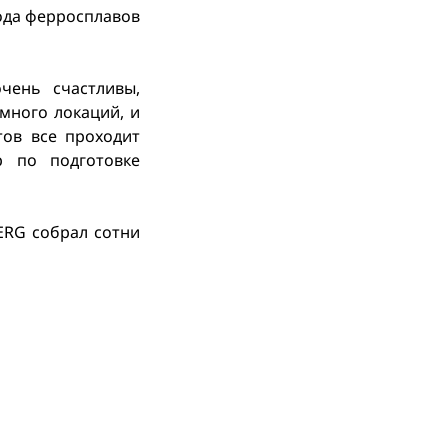
вода ферросплавов
чень счастливы,
много локаций, и
тов все проходит
р по подготовке
ERG собрал сотни