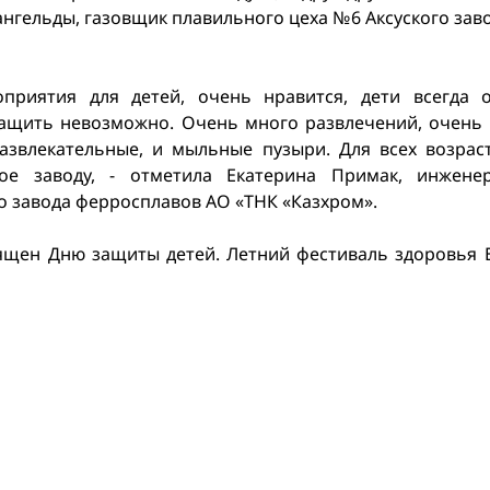
ангельды, газовщик плавильного цеха №6 Аксуского за
приятия для детей, очень нравится, дети всегда о
тащить невозможно. Очень много развлечений, очень 
развлекательные, и мыльные пузыри. Для всех возрас
ое заводу, - отметила Екатерина Примак, инжене
о завода ферросплавов АО «ТНК «Казхром».
ящен Дню защиты детей. Летний фестиваль здоровья 