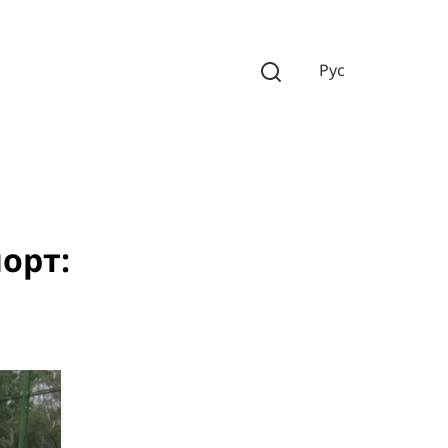
Рус
порт: