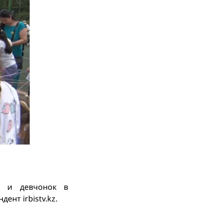
к и девчонок в
ент irbistv.kz.