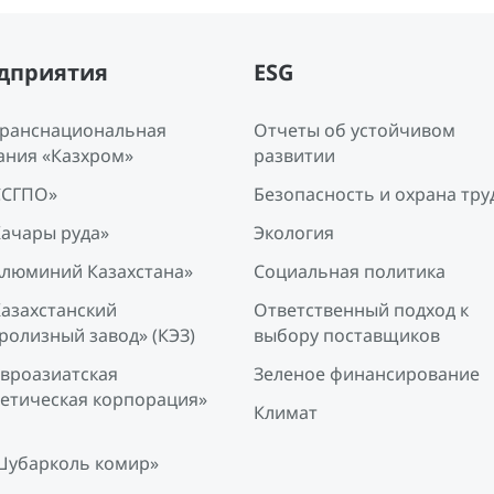
дприятия
ESG
Транснациональная
Отчеты об устойчивом
ания «Казхром»
развитии
ССГПО»
Безопасность и охрана тру
Качары руда»
Экология
Алюминий Казахстана»
Социальная политика
Казахстанский
Ответственный подход к
ролизный завод» (КЭЗ)
выбору поставщиков
Евроазиатская
Зеленое финансирование
гетическая корпорация»
Климат
Шубарколь комир»