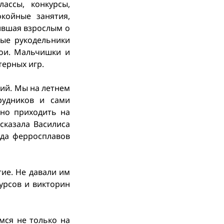
ассы, конкурсы,
койные занятия,
нившая взрослым о
ные рукодельники
ои. Мальчишки и
ерных игр.
ний. Мы на летнем
рудников и сами
сно приходить на
сказала Василиса
ода ферросплавов
тие. Не давали им
урсов и викторин
мся не только на