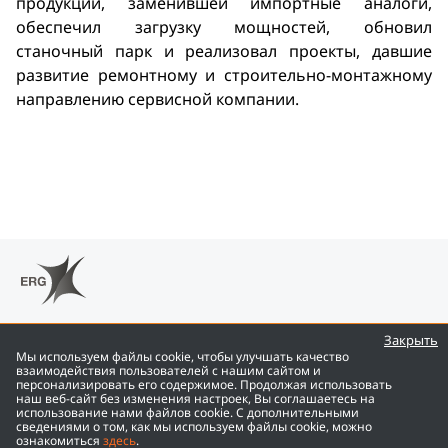
продукции, заменившей импортные аналоги,
обеспечил загрузку мощностей, обновил
станочный парк и реализовал проекты, давшие
развитие ремонтному и строительно-монтажному
направлению сервисной компании.
Закрыть
Мы используем файлы cookie, чтобы улучшать качество
взаимодействия пользователей с нашим сайтом и
персонализировать его содержимое. Продолжая использовать
ENG
наш веб-сайт без изменения настроек, Вы соглашаетесь на
использование нами файлов cookie. С дополнительными
сведениями о том, как мы используем файлы cookie, можно
©
2026
Eurasian Resources Group
ознакомиться
здесь
.