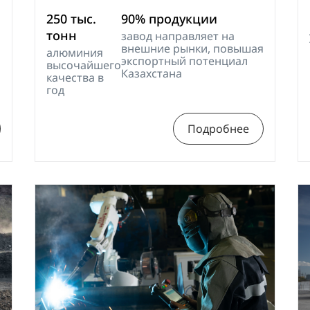
250 тыс.
90% продукции
тонн
завод направляет на
внешние рынки, повышая
алюминия
экспортный потенциал
высочайшего
Казахстана
качества в
год
Подробнее