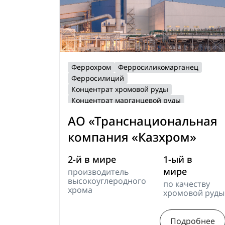
Феррохром
Ферросиликомарганец
Ферросилиций
Концентрат хромовой руды
Концентрат марганцевой руды
Транспортные услуги
АО «Транснациональная
Сопутствующая продукция
компания «Казхром»
2-й в мире
1-ый в
мире
производитель
высокоуглеродного
по качеству
хрома
хромовой руды
Подробнее